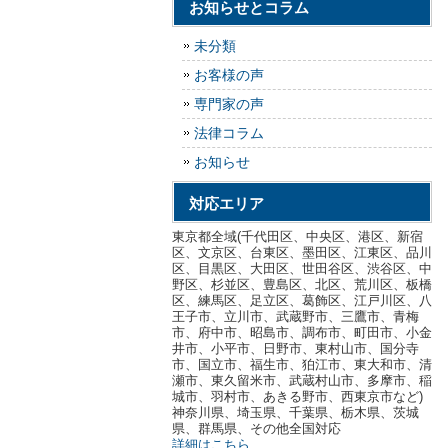
お知らせとコラム
未分類
お客様の声
専門家の声
法律コラム
お知らせ
対応エリア
東京都全域(千代田区、中央区、港区、新宿
区、文京区、台東区、墨田区、江東区、品川
区、目黒区、大田区、世田谷区、渋谷区、中
野区、杉並区、豊島区、北区、荒川区、板橋
区、練馬区、足立区、葛飾区、江戸川区、八
王子市、立川市、武蔵野市、三鷹市、青梅
市、府中市、昭島市、調布市、町田市、小金
井市、小平市、日野市、東村山市、国分寺
市、国立市、福生市、狛江市、東大和市、清
瀬市、東久留米市、武蔵村山市、多摩市、稲
城市、羽村市、あきる野市、西東京市など)
神奈川県、埼玉県、千葉県、栃木県、茨城
県、群馬県、その他全国対応
詳細はこちら