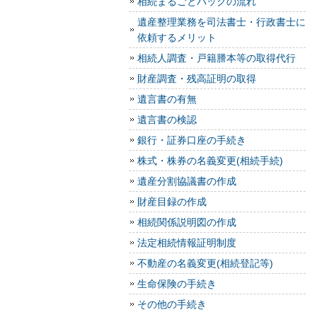
相続まるごとパックの流れ
遺産整理業務を司法書士・行政書士に
依頼するメリット
相続人調査・戸籍謄本等の取得代行
財産調査・残高証明の取得
遺言書の有無
遺言書の検認
銀行・証券口座の手続き
株式・株券の名義変更(相続手続)
遺産分割協議書の作成
財産目録の作成
相続関係説明図の作成
法定相続情報証明制度
不動産の名義変更(相続登記等)
生命保険の手続き
その他の手続き