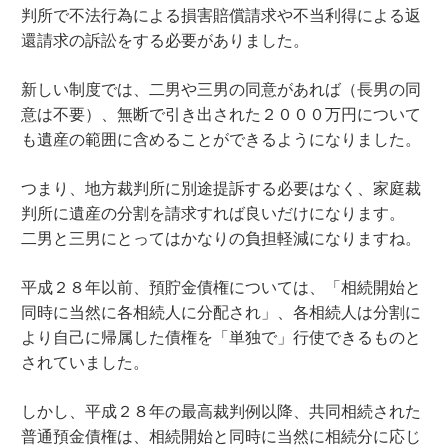
判所で不法行為による損害賠償請求や不当利得による返
還請求の訴訟をする必要がありました。
新しい制度では、二男や三男の同意があれば（長男の同
意は不要）、無断で引き出された２０００万円について
も遺産の範囲に含めることができるようになりました。
つまり、地方裁判所に別途提訴する必要はなく、家庭裁
判所に遺産の分割を請求すれば良いだけになります。
二男と三男にとってはかなりの負担軽減になりますね。
平成２８年以前、預貯金債権については、「相続開始と
同時に当然に各相続人に分配され」、各相続人は分割に
より自己に帰属した債権を「単独で」行使できるものと
されていました。
しかし、平成２８年の最高裁判例以降、共同相続された
普通預金債権は、相続開始と同時に当然に相続分に応じ